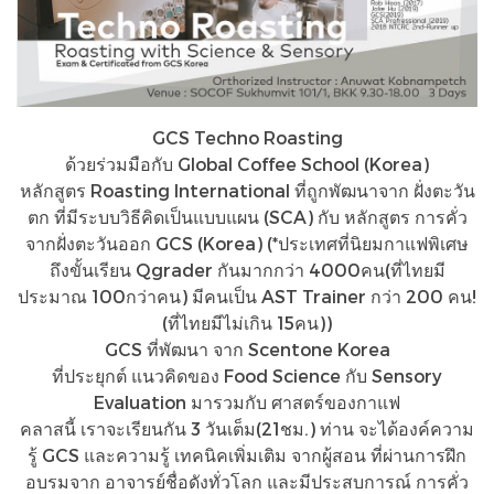
GCS Techno Roasting
ด้วยร่วมมือกับ​ Global​ Coffee​ School​ (Korea)
หลักสูตร​ Roasting International ที่ถูกพัฒนาจาก​ ฝั่งตะวัน
ตก​ ที่มีระบบวิธี​คิดเป็นแบบแผน​ (SCA)​ กับ​ หลักสูตร​ การคั่ว
จากฝั่งตะวันออก​ GCS (Korea)​ (*ประเทศ​ที่นิยมกาแฟพิเศษ​
ถึงขั้นเรียน​ Q​grader กันมากกว่า​ 4000​คน​(ที่ไทยมี
ประมาณ​ 100กว่าคน) มีคนเป็น​ AST​ Trainer กว่า​ 200 คน!​
(ที่ไทยมีไม่เกิน​ 15คน))
GCS​ ​ที่พัฒนา​ จาก​ Scentone​ Korea
ที่ประยุกต์​ แนวคิดของ​ Food​ Science​ กับ​ Sensory​
Evaluation​ มารวมกับ​ ศาสตร์​ของกาแฟ​
คลาสนี้​ เราจะเรียนกัน​ 3 วันเต็ม​(21ชม.) ท่าน​ จะได้องค์​ความ
รู้​ GCS​ และความรู้ เทคนิคเพิ่มเติม จากผู้สอน ที่ผ่านการฝึก
อบรมจาก อาจารย์ชื่อดังทั่วโลก และมีประสบการณ์ การคั่ว