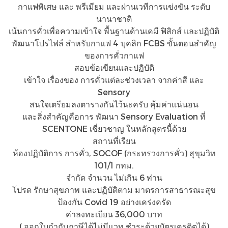
กาแฟพิเศษ และ พรีเมียม และผ่านเวทีการแข่งขัน ระดับ
นานาชาติ
เน้นการคั่วเพื่อความเข้าใจ พื้นฐานด้านเคมี ฟิสิกส์ และปฏิบัติ
พัฒนาโปรไฟล์ สำหรับกาแฟ 4 บุคลิก FCBS ขั้นตอนสำคัญ
ของการคั่วกาแฟ
สอบข้อเขียนและปฏิบัติ
เข้าใจ เรื่องของ การคั่วแต่ละช่วงเวลา จากค่าสี และ
Sensory
สนใจเตรียม​ลงตารางกันไว้นะครับ​ คุ้มค่าแน่นอน
และสิ่งสำคัญคือการ​ พัฒนา​ Sensory​ Evaluation​ ที่​
SCENTONE​ เชี่ยวชาญ​ ในหลักสูตรนี้ด้วย
สถานที่​เรียน​
ห้องปฏิบัติการ​ การคั่ว​, SOCOF (กระทรวง​การคั่ว)​ สุขุมวิท​
101/1 กทม.
จำกัด จำนวน ไม่เกิน 6 ท่าน
โปรด รักษาสุขภาพ และปฏิบัติตาม มาตรการสาธารณะสุข
ป้องกัน Covid 19 อย่างเคร่งครัด
ค่าลงทะเบียน​ 36,000 บาท
( ออกใบกำกับภาษีได้ไม่มีแวท ชำระด้วยบัตรเครดิตได้)