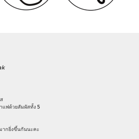
ak
ส​
ฟด้วยสัมผัสทั้ง 5
กมากยิ่งขึ้นกันนะคะ