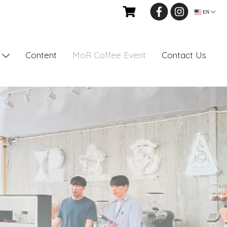
EN
Content
MoR Coffee Event
Contact Us
s