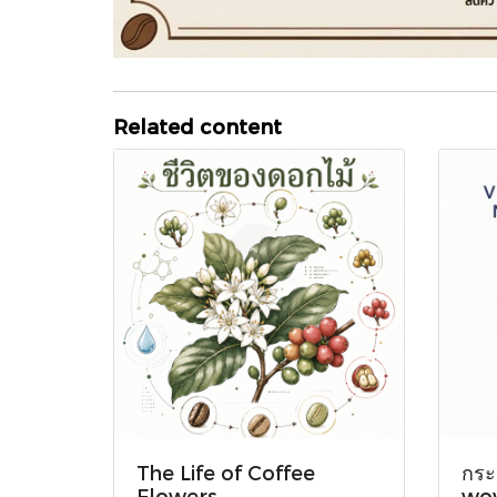
Related content
The Life of Coffee
กระ
Flowers
wov