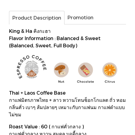
Promotion
Product Description
King & Ha คิงกะฮา
Flavor​ Information : Balanced & Sweet
(Balanced, Sweet, Full Body)
Thai + Laos Coffee Base
กาแฟมิตรภาพไทย + ลาว หวานโทนช็อกโกแลต ถั่ว หอม
กลิ่นคั่ว เบาๆ ส้มปลายๆ เหมาะกับกาแฟนม กาแฟดำแบบ
ไม่ขม
Roast Value : 60 ( กาแฟคั่วกลาง )
กาแฟคั่วกลาง หวาน สมดุล บอดี้กลาง