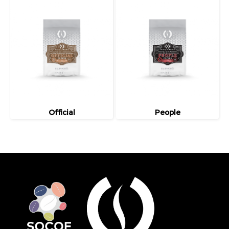
Official
People