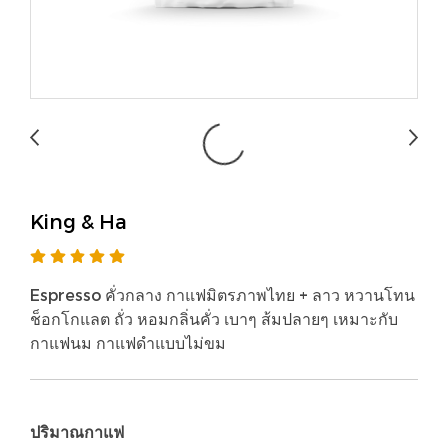
King & Ha
Espresso คั่วกลาง กาแฟมิตรภาพไทย + ลาว หวานโทน
ช็อกโกแลต ถั่ว หอมกลิ่นคั่ว เบาๆ ส้มปลายๆ เหมาะกับ
กาแฟนม กาแฟดำแบบไม่ขม
ปริมาณกาแฟ