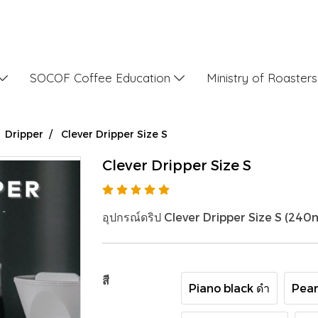
SOCOF Coffee Education
Ministry of Roaster
Dripper
Clever Dripper​ Size S​
Clever Dripper​ Size S​
อุปกรณ์​ดริป Clever Dripper​ Size S ​(240m
สี
Piano black​ ดำ
Pear