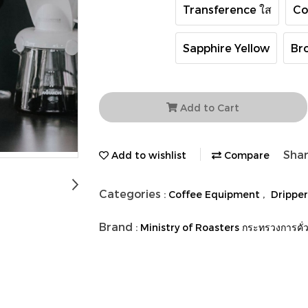
Transference ใส
Co
Sapphire Yellow
Br
Add to Cart
Sha
Add to wishlist
Compare
Categories :
,
Coffee Equipment
Dripper
Brand :
Ministry of Roasters กระทรวงการคั่