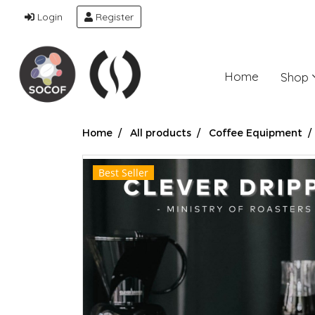
Login
Register
Home
Shop
Home
All products
Coffee Equipment
Best Seller