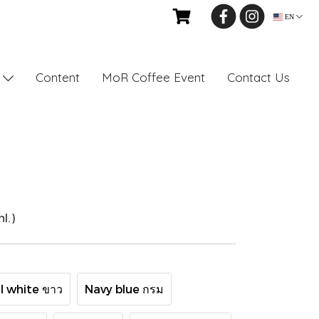
EN
Content
MoR Coffee Event
Contact Us
s
l.)
l white ขาว
Navy blue กรม