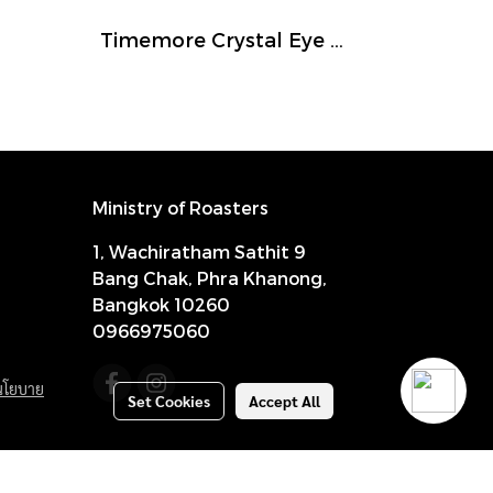
Timemore Crystal Eye B75
Ministry of Roasters
1, Wachiratham Sathit 9
Bang Chak, Phra Khanong,
Bangkok 10260
0966975060
นโยบาย
Set Cookies
Accept All