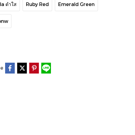
la ดำใส
Ruby Red
Emerald Green
onw
re
ว