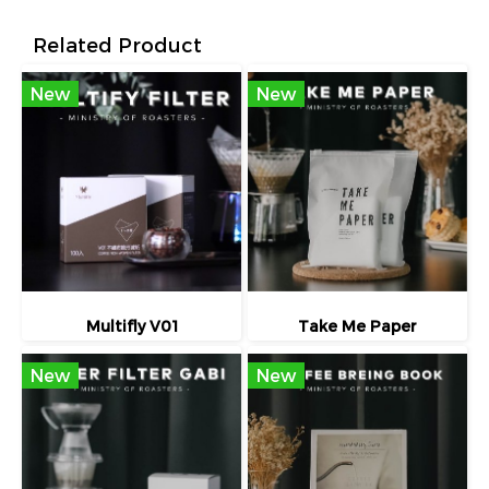
Related Product
New
New
Multifly V01
Take Me Paper
New
New