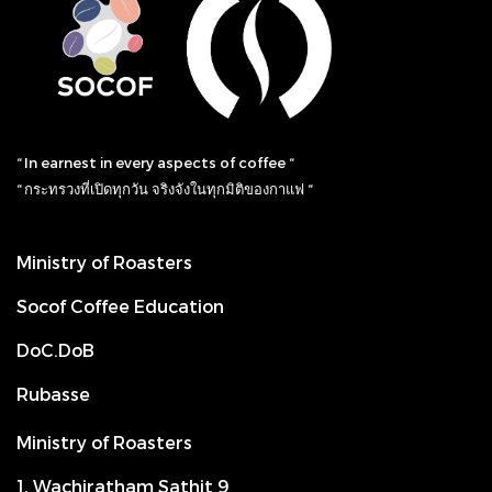
“ In earnest in every aspects of coffee “
“ กระทรวงที่เปิดทุกวัน จริงจังในทุกมิติของกาแฟ “
Ministry of Roasters
Socof Coffee Education
DoC.DoB
Rubasse
Ministry of Roasters
1, Wachiratham Sathit 9