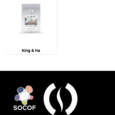
King & Ha