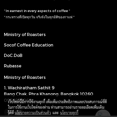
“ In earnest in every aspects of coffee “
“ กระทรวงที่เปิดทุกวัน จริงจังในทุกมิติของกาแฟ “
Ministry of Roasters
Socof Coffee Education
DoC.DoB
Rubasse
Ministry of Roasters
1, Wachiratham Sathit 9
Bang Chak, Phra Khanong, Bangkok 10260
0966975060
เว็บไซต์นี้มีการใช้งานคุกกี้ เพื่อเพิ่มประสิทธิภาพและประสบการณ์ที่ดี
ในการใช้งานเว็บไซต์ของท่าน ท่านสามารถอ่านรายละเอียดเพิ่มเติม
ได้ที่
นโยบายความเป็นส่วนตัว
และ
นโยบายคุกกี้