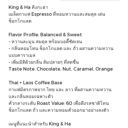
King & Ha คิงกะฮา
เมล็ดกาแฟ Espresso ที่หอมหวานและสมดุล เด่น
ช็อกโกแลต
Flavor Profile: Balanced & Sweet
- หวานละมุน สมดุล พร้อมบอดี้ชัดเจน
- กลิ่นหอมโทน ช็อกโกแลต และ ถั่ว ผสานความหวาน
แบบคาราเมล
- เพิ่มมิติด้วยกลิ่น ส้มปลายๆ ที่สดชื่น
Taste Note: Chocolate, Nut, Caramel, Orange
Thai + Laos Coffee Base
กาแฟมิตรภาพจาก ไทย และ ลาว ที่ผสานความหวาน
และกลิ่นหอมเฉพาะตัว
คั่วกลางระดับ Roast Value: 60 เพื่อดึงรสชาติโทน
ช็อกโกแลต ถั่ว และความหอมคั่วออกมาอย่างลงตัว
เมนูที่แนะนำสำหรับ King & Ha