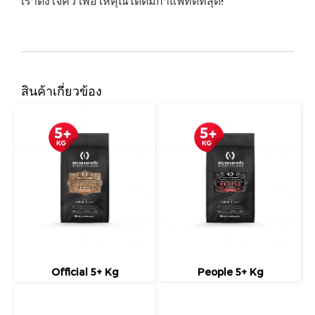
เราตั้งใจคั่ว เพื่อให้คุณได้ดื่มกาแฟที่ดีที่สุด!
สินค้าเกี่ยวข้อง
Official 5+ Kg
People 5+ Kg