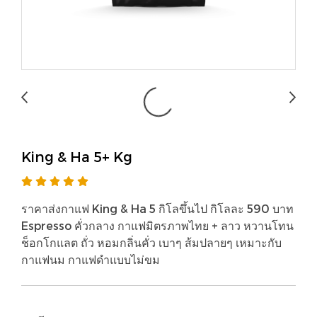
King & Ha 5+ Kg
ราคาส่งกาแฟ King & Ha 5 กิโลขึ้นไป กิโลละ 590 บาท
Espresso คั่วกลาง กาแฟมิตรภาพไทย + ลาว หวานโทน
ช็อกโกแลต ถั่ว หอมกลิ่นคั่ว เบาๆ ส้มปลายๆ เหมาะกับ
กาแฟนม กาแฟดำแบบไม่ขม