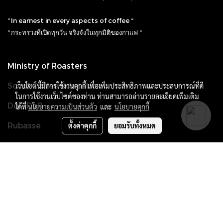
“ In earnest in every aspects of coffee “
“ กระทรวงที่เปิดทุกวัน จริงจังในทุกมิติของกาแฟ “
Ministry of Roasters
Socof Coffee Education
เว็บไซต์นี้มีการใช้งานคุกกี้ เพื่อเพิ่มประสิทธิภาพและประสบการณ์ที่ดี
ในการใช้งานเว็บไซต์ของท่าน ท่านสามารถอ่านรายละเอียดเพิ่มเติม
DoC.DoB
ได้ที่
นโยบายความเป็นส่วนตัว
และ
นโยบายคุกกี้
Rubasse
ตั้งค่าคุกกี้
ยอมรับทั้งหมด
Ministry of Roasters
1, Wachiratham Sathit 9
Bang Chak, Phra Khanong, Bangkok 10260
0966975060