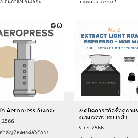
จัก ต้นกาแฟ กันเถอะ
กาแฟมีอะไรบ้าง?
้จัก Aeropress กันเถอะ
เทคนิคการสกัดช็อตกาแฟ
อ่อนกระทรวงการคั่ว
. 2566
3 ก.ย. 2566
ยสำคัญที่ส่งผลต่อวิธีการ