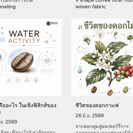
neling
woven fabric
ืออะไร ในเชิงฟิสิกส์ของ
ชีวิตของดอกกาแฟ
ด
26 มิ.ย. 2569
.ย. 2569
จากดอกตูมสู่ผลเชอร์รี่การ
ำอิสระคืออะไร? ค่ากิจกรรม​
ออกดอกของกาแฟอาราบิก้า