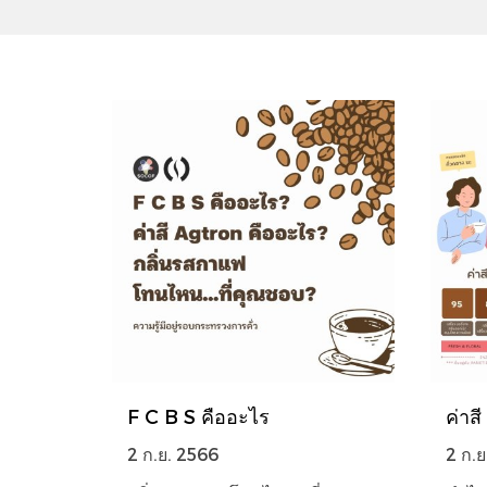
F C B S คืออะไร
ค่าส
2 ก.ย. 2566
2 ก.ย