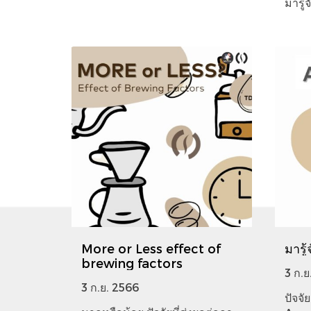
มารู้
More or Less effect of
มารู
brewing factors
3 ก.ย
3 ก.ย. 2566
ปัจจั