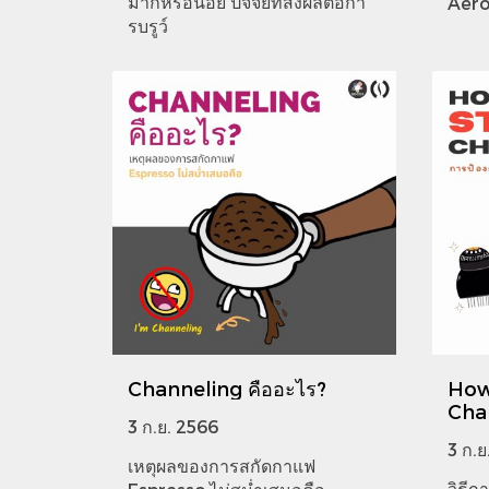
มากหรือน้อย ปัจจัยที่ส่งผลต่อกา
Aero
รบรูว์
Channeling คืออะไร?
How t
Cha
3 ก.ย. 2566
3 ก.ย
เหตุผลของการสกัดกาแฟ
วิธีก