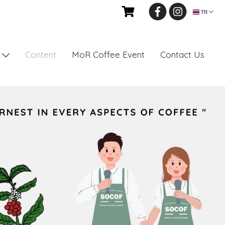
TH
Content
MoR Coffee Event
Contact Us
s