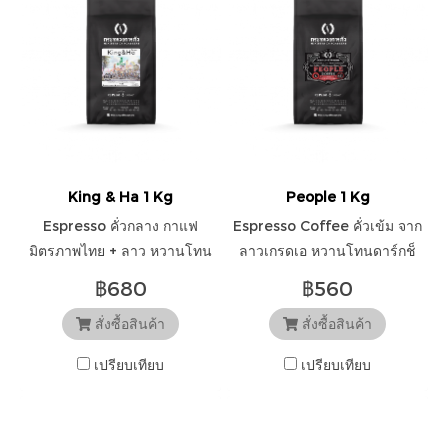
King & Ha 1 Kg
People 1 Kg
Espresso คั่วกลาง กาแฟ
Espresso Coffee คั่วเข้ม จาก
มิตรภาพไทย + ลาว หวานโทน
ลาวเกรดเอ หวานโทนดาร์กช็
ช็อกโกแลต ถั่ว หอมกลิ่นคั่ว
อกโกแลต ขม เครื่องเทศ หอมก
฿680
฿560
เบาๆ ส้มปลายๆ เหมาะกับกาแฟ
ลิ่มคั่วชัดเจน
สั่งซื้อสินค้า
สั่งซื้อสินค้า
นม กาแฟดำแบบไม่ขม
เปรียบเทียบ
เปรียบเทียบ