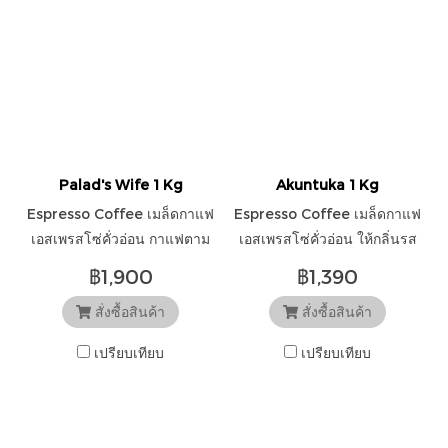
Palad's Wife 1 Kg
Akuntuka 1 Kg
Espresso Coffee เมล็ดกาแฟ
Espresso Coffee เมล็ดกาแฟ
เอสเพรสโซ่คั่วอ่อน กาแฟตาม
เอสเพรสโซ่คั่วอ่อน ให้กลิ่นรส
อารมณ์ภริยาปลัด กลิ่นรสไม่
ผลไม้โทนองุ่น หอมดอกไม้อ่อนๆ
฿1,900
฿1,390
ธรรมดาแน่นอน ซับซ้อน ซ่อน
บลูเบอร์รี่ และน้ำผึ้ง
สั่งซื้อสินค้า
สั่งซื้อสินค้า
เงื่อน
เปรียบเทียบ
เปรียบเทียบ