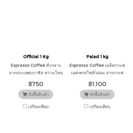
Official 1 Kg
Palad 1 kg
Espresso Coffee คั่วกลาง
Espresso Coffee เมล็ดกาแฟ
จากประเทศบราซิล หวานโทน
เอสเพรสโซ่คั่วอ่อน จากกาแฟ
ช็อกโกแลต ถั่ว และหอมกลิ่นคั่ว
ไทย แม่จันใต้ ให้กลิ่นรสผลไม้
฿750
฿1,100
เบาๆ
สุกฉ่ำหวานคล้ายผลไม้เมือง
สั่งซื้อสินค้า
สั่งซื้อสินค้า
ร้อน หวานโทนน้ำผึ้ง
เปรียบเทียบ
เปรียบเทียบ