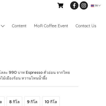
TH
Content
MoR Coffee Event
Contact Us
s
ิโลละ 990 บาท Espresso คั่วอ่อน จากไทย
ลไม้เมืองร้อน หวานโทนน้ำผึ้ง
โล
8 กิโล
9 กิโล
10 กิโล