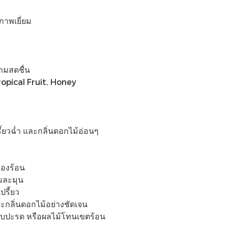
าพเยี่ยม
ามสดชื่น
opical Fruit, Honey
ี้ยวฉ่ำ และกลิ่นดอกไม้อ่อนๆ
ืองร้อน
่มละมุน
รี้ยว
ะกลิ่นดอกไม้อย่างชัดเจน
ำสับปะรด หรือผลไม้โทนเขตร้อน