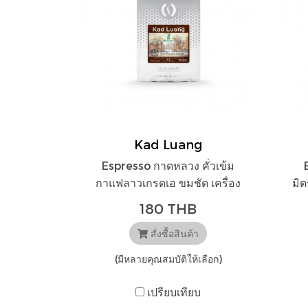
Kad Luang
Espresso กาดหลวง คั่วเข้ม
กาแฟลาวเกรดเอ ขมชัด เครื่อง
มิ
เทศ กลิ่นคั่วชัดเจน เหมาะกับ
ช
180 THB
กาแฟนม หรือสายเข้มหนัก
เบา
สั่งซื้อสินค้า
(มีหลายคุณสมบัติให้เลือก)
เปรียบเทียบ