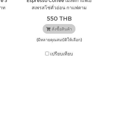
fe 5
Espresso Coffee เมล็ดกาแฟเอ
บาท
สเพรสโซ่คั่วอ่อน กาแฟตาม
ตาม
อารมณ์ภริยาปลัด กลิ่นรสไม่
550 THB
ไม่
ธรรมดาแน่นอน ซับซ้อน ซ่อน
่อน
สั่งซื้อสินค้า
เงื่อน
(มีหลายคุณสมบัติให้เลือก)
เปรียบเทียบ