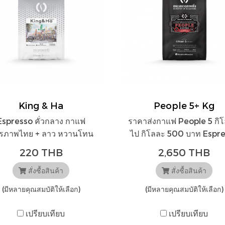
King & Ha
People 5+ Kg
Espresso คั่วกลาง กาแฟ
ราคาส่งกาแฟ People 5 กิโล
ตรภาพไทย + ลาว หวานโทน
ไป กิโลละ 500 บาท Espr
็อกโกแลต ถั่ว หอมกลิ่นคั่ว
คั่วเข้ม จากลาวเกรดเอ ห
220 THB
2,650 THB
ๆ ส้มปลายๆ เหมาะกับกาแฟ
โทนดาร์กช็อกโกแลต ขม เคร
นม กาแฟดำแบบไม่ขม
สั่งซื้อสินค้า
เทศ หอมกลิ่มคั่วชัดเจน
สั่งซื้อสินค้า
(มีหลายคุณสมบัติให้เลือก)
(มีหลายคุณสมบัติให้เลือก)
เปรียบเทียบ
เปรียบเทียบ