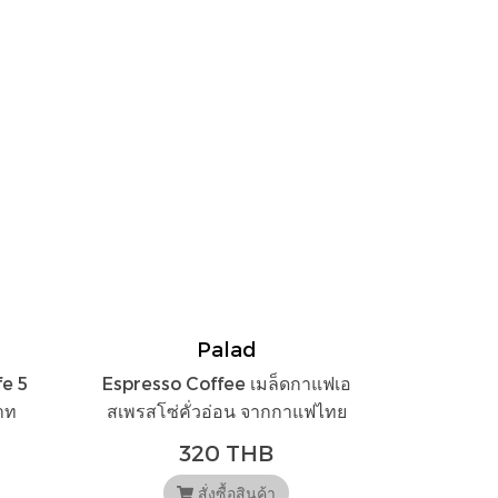
Palad
fe 5
Espresso Coffee เมล็ดกาแฟเอ
าท
สเพรสโซ่คั่วอ่อน จากกาแฟไทย
ทย
แม่จันใต้ ให้กลิ่นรสผลไม้สุกฉ่ำ
320 THB
กฉ่ำ
หวานคล้ายผลไม้เมืองร้อน หวาน
หวาน
โทนน้ำผึ้ง
สั่งซื้อสินค้า