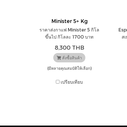
Minister 5+ Kg
ราคาส่งกาแฟ Minister 5 กิโล
Esp
ขึ้นไป กิโลละ 1700 บาท
สเ
Espresso คั่วอ่อน จากประเทศ
เอธ
8,300 THB
เอธิโอเปีย ให้กลิ่นรสสว่างสดใส
โท
โทนดอกไม้ ผลไม้กลุ่มซิตรัส
สั่งซื้อสินค้า
เบอร์รี่หวาน
(มีหลายคุณสมบัติให้เลือก)
เปรียบเทียบ