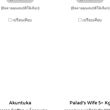
โทนน้ำผึ้ง
(มีหลายคุณสมบัติให้เลือก)
(มีหลายคุณสมบัติให้เลือก)
เปรียบเทียบ
เปรียบเทียบ
Akuntuka
Palad's Wife 5+ K