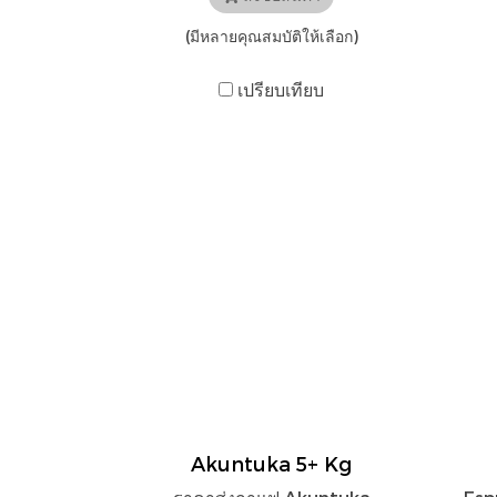
(มีหลายคุณสมบัติให้เลือก)
เปรียบเทียบ
Akuntuka 5+ Kg