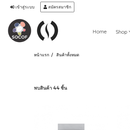
เข้าสู่ระบบ
สมัครสมาชิก
Home
Shop
หน้าแรก
สินค้าทั้งหมด
พบสินค้า 44 ชิ้น